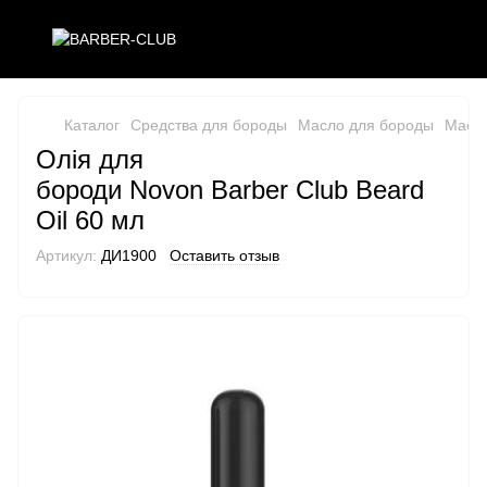
Каталог
Средства для бороды
Масло для бороды
Масло
Олія для
бороди Novon Barber Club Beard
Oil 60 мл
Артикул:
ДИ1900
Оставить отзыв