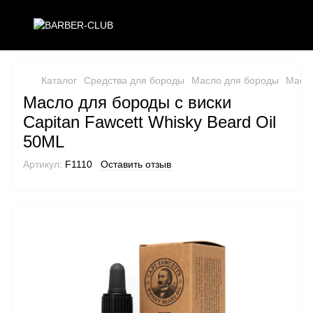
Каталог
Средства для бороды
Масло для бороды
Масло
Масло для бороды с виски
Capitan Fawcett Whisky Beard Oil
50ML
Артикул:
F1110
Оставить отзыв