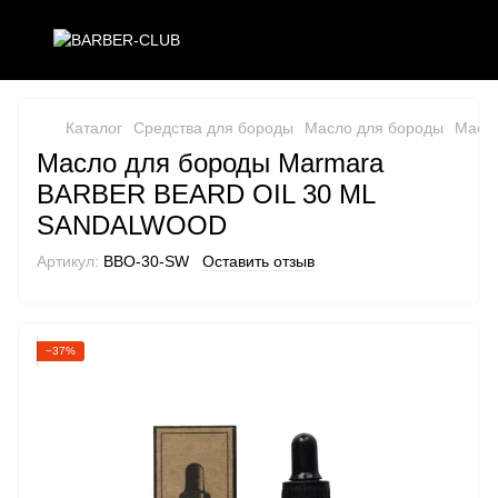
Каталог
Средства для бороды
Масло для бороды
Масло
Масло для бороды Marmara
BARBER BEARD OIL 30 ML
SANDALWOOD
Артикул:
BBO-30-SW
Оставить отзыв
−37%