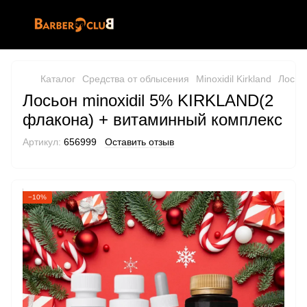
Каталог
Средства от облысения
Minoxidil Kirkland
Лосьо
Лосьон minoxidil 5% KIRKLAND(2
флакона) + витаминный комплекс
Артикул:
656999
Оставить отзыв
−10%