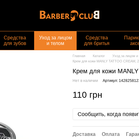
Средства
Уход за лицом
Средства
Парик
для зубов
и телом
для бритья
акс
Главная
Каталог
Уход за лицом и
Крем для кожи MANLY TATTOO CREAM, 2
Крем для кожи MANL
Нет в наличии
Артикул: 142825812
110 грн
Сообщить, когда появи
Доставка
Оплата
Гара