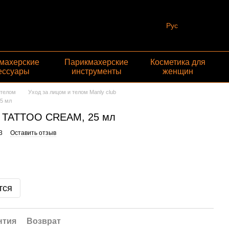
Рус
махерские
Парикмахерские
Косметика для
ессуары
инструменты
женщин
 телом
Уход за лицом и телом Manly club
5 мл
Y TATTOO CREAM, 25 мл
3
Оставить отзыв
тся
нтия
Возврат