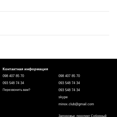
Контактная информация
098 407 85 70
098 407 85 70
093 548 74 34
093 548 74 34
093 548 74 34
Перезвонить вам?
skype
minox.club@gmail.com
Запорожье, проспект Соборный