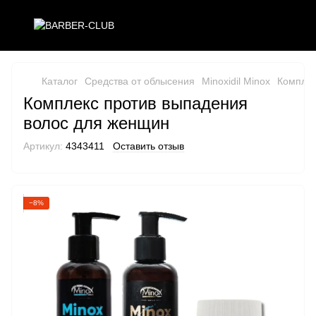
Каталог
Средства от облысения
Minoxidil Minox
Комплек
Комплекс против выпадения
волос для женщин
Артикул:
4343411
Оставить отзыв
−8%