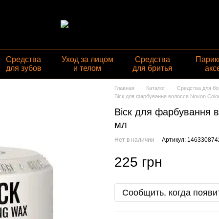
Средства
Уход за лицом
Средства
Парик
для зубов
и телом
для бритья
акс
Главная
Каталог
Средства для б
Віск для фарбування волосся Novon Color
Віск для фарбування в
мл
Нет в наличии
Артикул: 146330874
225 грн
Сообщить, когда появи