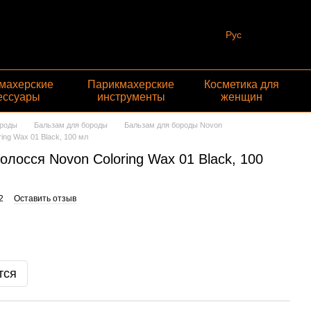
Рус
махерские
Парикмахерские
Косметика для
ессуары
инструменты
женщин
ороды
Бальзам для бороды
Бальзам для бороды Novon
ing Wax 01 Black, 100 мл
олосся Novon Coloring Wax 01 Black, 100
2
Оставить отзыв
тся