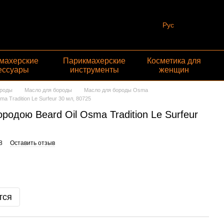
Рус
махерские
Парикмахерские
Косметика для
ессуары
инструменты
женщин
ороды
Масло для бороды
Масло для бороды Osma
a Tradition Le Surfeur 30 мл, 80725
родою Beard Oil Osma Tradition Le Surfeur
8
Оставить отзыв
тся