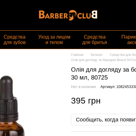
Средства
Уход за лицом
Средства
Парик
для зубов
и телом
для бритья
акс
Главная
Каталог
Средства для б
Олія для догляду за бородою Beard Oil Osm
Олія для догляду за бо
30 мл, 80725
Нет в наличии
Артикул: 108245333
395 грн
Сообщить, когда появи