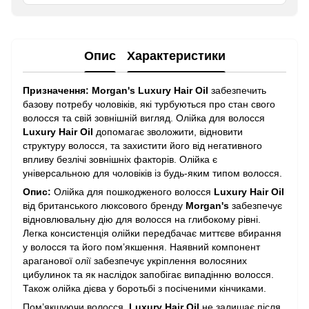
Опис
Характеристики
Призначення: Morgan's Luxury Hair Oil
забезпечить
базову потребу чоловіків, які турбуються про стан свого
волосся та свій зовнішній вигляд. Олійка для волосся
Luxury Hair Oil
допомагає зволожити, відновити
структуру волосся, та захистити його від негативного
впливу безлічі зовнішніх факторів. Олійка є
універсальною для чоловіків із будь-яким типом волосся.
Опис:
Олійка для пошкодженого волосся
Luxury Hair Oil
від британського люксового бренду
Morgan's
забезпечує
відновлювальну дію для волосся на глибокому рівні.
Легка консистенція олійки передбачає миттєве вбирання
у волосся та його пом’якшення. Наявний компонент
араганової олії забезпечує укріплення волосяних
цибулинок та як наслідок запобігає випадінню волосся.
Також олійка дієва у боротьбі з посіченими кінчиками.
Пом’якшуючи волосся,
Luxury Hair Oil
не залишає після