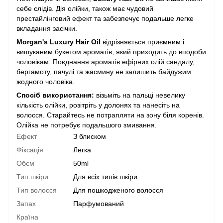
себе слідів. Дія олійки, також має чудовий
престайлінговий ефект та забезпечує подальше легке
вкладання засічки.
Morgan's Luxury Hair Oil
відрізняється приємним і
вишуканим букетом ароматів, який приходить до вподоби
чоловікам. Поєднання ароматів ефірних олій сандалу,
бергамоту, пачулі та жасмину не залишить байдужим
жодного чоловіка.
Спосіб використання:
візьміть на пальці невелику
кількість олійки, розітріть у долонях та нанесіть на
волосся. Старайтесь не потрапляти на зону біля коренів.
Олійка не потребує подальшого змивання.
Ефект
З блиском
Фіксація
Легка
Обєм
50ml
Тип шкіри
Для всіх типів шкіри
Тип волосся
Для пошкодженого волосся
Запах
Парфумований
Країна