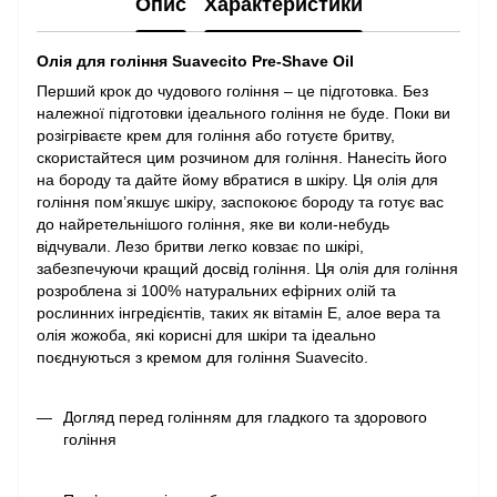
Опис
Характеристики
Олія для гоління Suavecito Pre-Shave Oil
Перший крок до чудового гоління – це підготовка. Без
належної підготовки ідеального гоління не буде. Поки ви
розігріваєте крем для гоління або готуєте бритву,
скористайтеся цим розчином для гоління. Нанесіть його
на бороду та дайте йому вбратися в шкіру. Ця олія для
гоління пом’якшує шкіру, заспокоює бороду та готує вас
до найретельнішого гоління, яке ви коли-небудь
відчували. Лезо бритви легко ковзає по шкірі,
забезпечуючи кращий досвід гоління. Ця олія для гоління
розроблена зі 100% натуральних ефірних олій та
рослинних інгредієнтів, таких як вітамін Е, алое вера та
олія жожоба, які корисні для шкіри та ідеально
поєднуються з кремом для гоління Suavecito.
Догляд перед голінням для гладкого та здорового
гоління