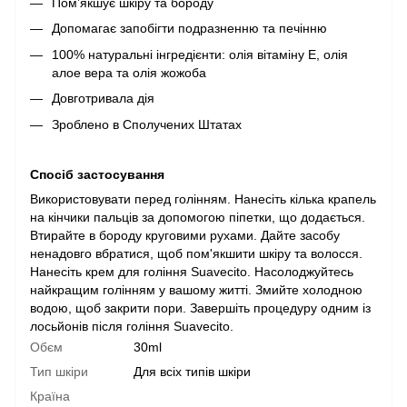
Пом’якшує шкіру та бороду
Допомагає запобігти подразненню та печінню
100% натуральні інгредієнти: олія вітаміну Е, олія
алое вера та олія жожоба
Довготривала дія
Зроблено в Сполучених Штатах
Спосіб застосування
Використовувати перед голінням. Нанесіть кілька крапель
на кінчики пальців за допомогою піпетки, що додається.
Втирайте в бороду круговими рухами. Дайте засобу
ненадовго вбратися, щоб пом'якшити шкіру та волосся.
Нанесіть крем для гоління Suavecito. Насолоджуйтесь
найкращим голінням у вашому житті. Змийте холодною
водою, щоб закрити пори. Завершіть процедуру одним із
лосьйонів після гоління Suavecito.
Обєм
30ml
Тип шкіри
Для всіх типів шкіри
Країна