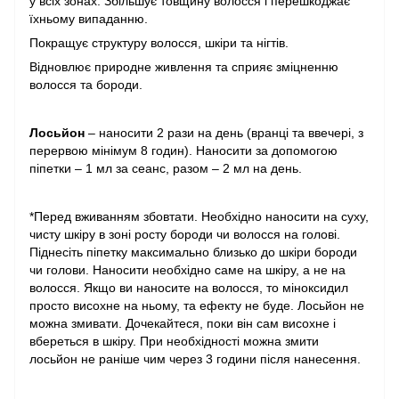
у всіх зонах. Збільшує товщину волосся і перешкоджає
їхньому випаданню.
Покращує структуру волосся, шкіри та нігтів.
Відновлює природне живлення та сприяє зміцненню
волосся та бороди.
Лосьйон
– наносити 2 рази на день (вранці та ввечері, з
перервою мінімум 8 годин). Наносити за допомогою
піпетки – 1 мл за сеанс, разом – 2 мл на день.
*Перед вживанням збовтати. Необхідно наносити на суху,
чисту шкіру в зоні росту бороди чи волосся на голові.
Піднесіть піпетку максимально близько до шкіри бороди
чи голови. Наносити необхідно саме на шкіру, а не на
волосся. Якщо ви наносите на волосся, то міноксидил
просто висохне на ньому, та ефекту не буде. Лосьйон не
можна змивати. Дочекайтеся, поки він сам висохне і
вбереться в шкіру. При необхідності можна змити
лосьйон не раніше чим через 3 години після нанесення.