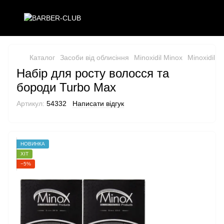
Каталог
Засоби від облисіння
Minoxidil Minox
Minoxidil M
Набір для росту волосся та
бороди Turbo Max
Артикул:
54332
Написати відгук
НОВИНКА
ХІТ
−5%