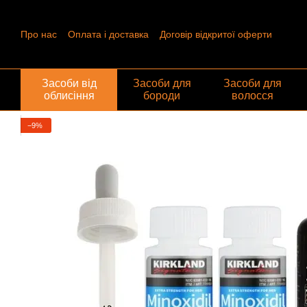
Перейти до основного контенту
Про нас
Оплата і доставка
Договір відкритої оферти
Контактна інформація
Угода користувача
Відгуки про ма
Обмін та повернення
Засоби від
Засоби для
Засоби для
облисіння
бороди
волосся
−9%