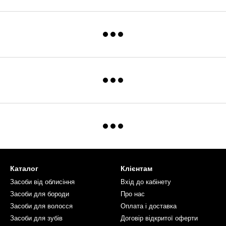
Каталог
Клієнтам
Засоби від облисіння
Вхід до кабінету
Засоби для бороди
Про нас
Засоби для волосся
Оплата і доставка
Засоби для зубів
Договір відкритої оферти