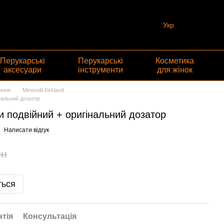
Укр
Перукарські
Перукарські
Косметика
аксесуари
інструменти
для жінок
іння
Minoxidil Kirkland
нальний дозатор
и подвійний + оригінальний дозатор
Написати відгук
рн
ться
нтія
Консультація