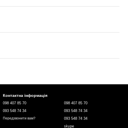
Контактна інформація
098 407 85 70
098 407 85 70
093 548 74 34
093 548 74 34
093 548 74 34
Передзвонити вам?
skype