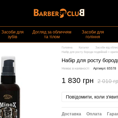
газин
Засоби для
Догляд за обличчям
Засоби для
зубів
та тілом
гоління
Головна
Каталог
Засоби від облис
Набір для росту бороди подвійний + оригі
Набір для росту бород
Немає в наявності
Артикул: 65578
1 830 грн
2 010 г
Повідомити, коли з'яви
Доставка
Оплата
Гара