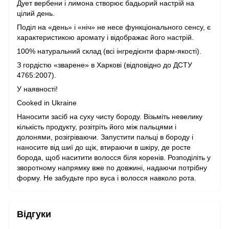
Дует вербени і лимона створює бадьорий настрій на
цілий день.
Поділ на «день» і «ніч» не несе функціонального сенсу, є
характеристикою аромату і відображає його настрій.
100% натуральний склад (всі інгредієнти фарм-якості).
З гордістю «зварене» в Харкові (відповідно до ДСТУ
4765:2007).
У наявності!
Cooked in Ukraine
Наносити засіб на суху чисту бороду. Візьміть невелику
кількість продукту, розітріть його між пальцями і
долонями, розігріваючи. Запустити пальці в бороду і
наносите від шиї до щік, втираючи в шкіру, де росте
борода, щоб наситити волосся біля коренів. Розподіліть у
зворотному напрямку вже по довжині, надаючи потрібну
форму. Не забудьте про вуса і волосся навколо рота.
Відгуки