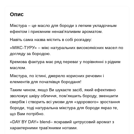
Опис
Мікстура – це масло для бороди з легким укладочным
ефектом і приємним ненав'язливим ароматом.
Навіть сама назва містить в собі розгадку:
«МІКС-ТУРУ» – мікс натуральних високоякісних масел по
догляду за бородою.
Кремова фактура має ряд переваг у порівнянні з рідким
маслом.
Мікстура, по істині, джерело корисних речовин і
елементів для початківця бороданя!
Таким чином, якщо Ви шукаєте засіб, який ефективно
зволожує шкіру обличчя, пом'якшить бороду, зменшити
свербіж і створить всі умови для «здорового» зростання
бороди, тоді натуральна мікстура для бороди якраз те,
що Вам потрібно.
«DAY BY DAY» blend– яскравий цитрусовий аромат з
характерними трав'яними нотами.