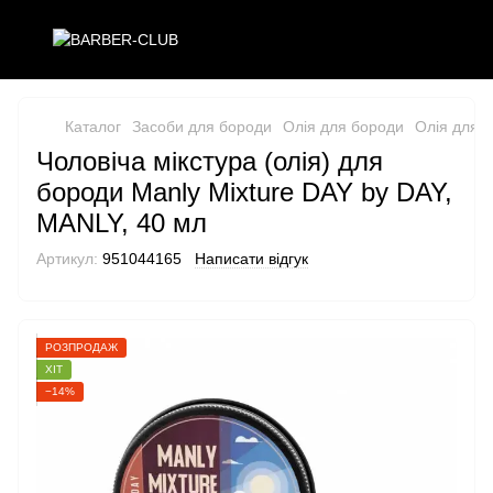
Каталог
Засоби для бороди
Олія для бороди
Олія для б
Чоловіча мікстура (олія) для
бороди Manly Mixture DAY by DAY,
MANLY, 40 мл
Артикул:
951044165
Написати відгук
РОЗПРОДАЖ
ХІТ
−14%