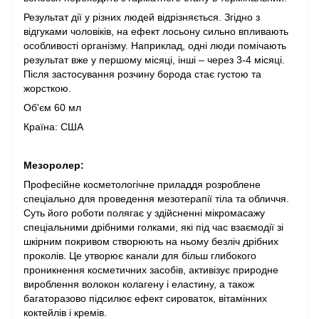
Результат дії у різних людей відрізняється. Згідно з
відгуками чоловіків, на ефект лосьону сильно впливають
особливості організму. Наприклад, одні люди помічають
результат вже у першому місяці, інші – через 3-4 місяці.
Після застосування розчину борода стає густою та
жорсткою.
Об'єм 60 мл
Країна: США
Мезоролер:
Професійне косметологічне приладдя розроблене
спеціально для проведення мезотерапії тіла та обличчя.
Суть його роботи полягає у здійсненні мікромасажу
спеціальними дрібними голками, які під час взаємодії зі
шкірним покривом створюють на ньому безліч дрібних
проколів. Це утворює канали для більш глибокого
проникнення косметичних засобів, активізує природне
вироблення волокон колагену і еластину, а також
багаторазово підсилює ефект сироваток, вітамінних
коктейлів і кремів.