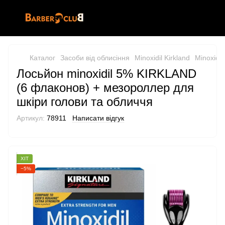
Каталог
Засоби від облисіння
Minoxidil Kirkland
Minoxidil
Лосьйон minoxidil 5% KIRKLAND
(6 флаконов) + мезороллер для
шкіри голови та обличчя
Артикул:
78911
Написати відгук
ХІТ
−5%