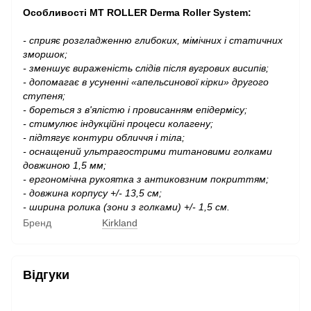
Особливості MT ROLLER Derma Roller System:
- сприяє розгладженню глибоких, мімічних і статичних
зморшок;
- зменшує вираженість слідів після вугрових висипів;
- допомагає в усуненні «апельсинової кірки» другого
ступеня;
- бореться з в'ялістю і провисанням епідермісу;
- стимулює індукційні процеси колагену;
- підтягує контури обличчя і тіла;
- оснащений ультрагострими титановими голками
довжиною 1,5 мм;
- ергономічна рукоятка з антиковзним покриттям;
- довжина корпусу +/- 13,5 см;
- ширина ролика (зони з голками) +/- 1,5 см.
Бренд
Kirkland
Відгуки