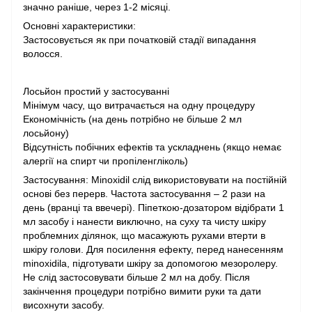
значно раніше, через 1-2 місяці.
Основні характеристики:
Застосовується як при початковій стадії випадання
волосся.
Лосьйон простий у застосуванні
Мінімум часу, що витрачається на одну процедуру
Економічність (на день потрібно не більше 2 мл
лосьйону)
Відсутність побічних ефектів та ускладнень (якщо немає
алергії на спирт чи пропіленгліколь)
Застосування: Minoxidil слід використовувати на постійній
основі без перерв. Частота застосування – 2 рази на
день (вранці та ввечері). Піпеткою-дозатором відібрати 1
мл засобу і нанести виключно, на суху та чисту шкіру
проблемних ділянок, що масажують рухами втерти в
шкіру голови. Для посилення ефекту, перед нанесенням
minoxidila, підготувати шкіру за допомогою мезоролеру.
Не слід застосовувати більше 2 мл на добу. Після
закінчення процедури потрібно вимити руки та дати
висохнути засобу.