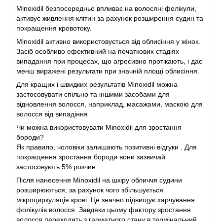
Minoxidil безпосередньо впливає на волосяні фолікули,
активує живлення клітин за рахунок розширення судин та
покращення кровотоку.
Minoxidil активно використовується від облисіння у жінок.
Засіб особливо ефективний на початкових стадіях
випадання при процесах, що агресивно протікають, і дає
менш виражені результати при значній площі облисіння.
Для кращих і швидких результатів Minoxidil можна
застосовувати спільно та іншими засобами для
відновлення волосся, наприклад, масажами, маскою для
волосся від випадіння
Чи можна використовувати Minoxidil для зростання
бороди?
Як правило, чоловіки залишають позитивні відгуки . Для
покращення зростання бороди вони зазвичай
застосовують 5% розчин.
Після нанесення Minoxidil на шкіру обличчя судини
розширюються, за рахунок чого збільшується
мікроциркуляція крові. Це значно підвищує харчування
фолікулів волосся. Завдяки цьому фактору зростання
волосся переходить з гарматного стану в термінальний.