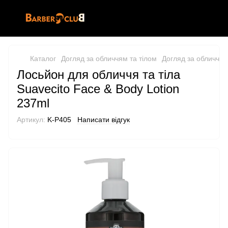
Каталог
Догляд за обличчям та тілом
Догляд за обличчям
Лосьйон для обличчя та тіла
Suavecito Face & Body Lotion
237ml
Артикул:
K-P405
Написати відгук