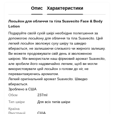
Опис
Характеристики
Лосьйон для обличчя та тіла Suavecito Face & Body
Lotion
Подаруйте своїй сухій шкірі необхідне полегшення за
допомогою лосьйону для обличчя та тіла Suavecito. Цей
легкий лосьйон зволожує суху шкіру та швидко
вбирається, не залишаючи слизького чи жирного залишку.
Ви можете продовжувати свій день зі зволоженою
шкірою. Ми використали наш фірмовий аромат Suavecito,
але зробили його надзвичайно легким, щоб ви могли
використовувати цей лосьйон з голови до ніг, не
перевантажуючись ароматом.
Легкий оригінальний аромат Suavecito. Швидко
вбирається.
Зроблено в США
Обєм
237ml
Тип шкіри
Для всіх типів шкіри
Країна
Реєстрації
США