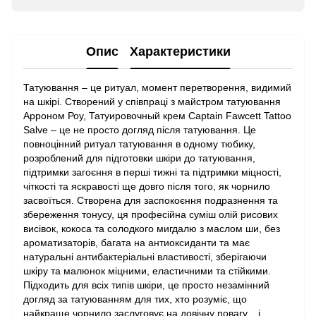
Опис
Характеристики
Татуювання – це ритуал, момент перетворення, видимий
на шкірі. Створений у співпраці з майстром татуювання
Арроном Роу, Татуировочный крем Captain Fawcett Tattoo
Salve – це не просто догляд після татуювання. Це
повноцінний ритуал татуювання в одному тюбику,
розроблений для підготовки шкіри до татуювання,
підтримки загоєння в перші тижні та підтримки міцності,
чіткості та яскравості ще довго після того, як чорнило
засвоїться. Створена для заспокоєння подразнення та
збереження тонусу, ця професійна суміш олій рисових
висівок, кокоса та солодкого мигдалю з маслом ши, без
ароматизаторів, багата на антиоксиданти та має
натуральні антибактеріальні властивості, зберігаючи
шкіру та малюнок міцними, еластичними та стійкими.
Підходить для всіх типів шкіри, це просто незамінний
догляд за татуюванням для тих, хто розуміє, що
найкраще чорнило заслуговує на довічну повагу... і