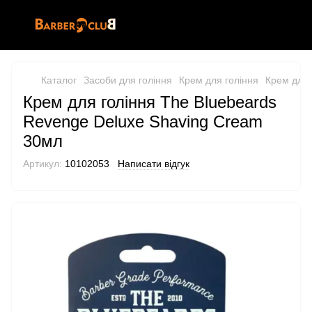
Каталог
Засоби для гоління
Крем для гоління
Крем для 
Крем для гоління The Bluebeards
Revenge Deluxe Shaving Cream
30мл
Артикул:
10102053
Написати відгук