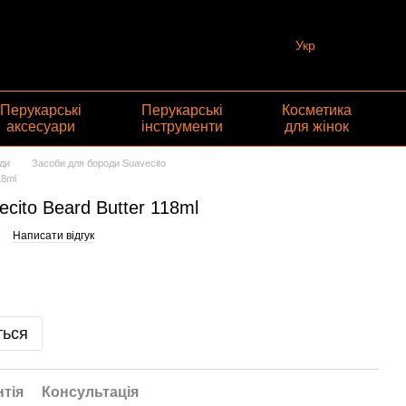
Укр
Перукарські
Перукарські
Косметика
аксесуари
інструменти
для жінок
ди
Засоби для бороди Suavecito
18ml
cito Beard Butter 118ml
Написати відгук
ться
нтія
Консультація