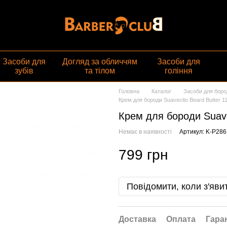
газин
Засоби для
Догляд за обличчям
Засоби для
зубів
та тілом
гоління
Головна
Каталог
Засоби для боро
Крем для бороди Suavecito Beard Butter 1
Крем для бороди Suave
Немає в наявності
Артикул: K-P286
799 грн
Повідомити, коли з'яви
Доставка
Оплата
Гара