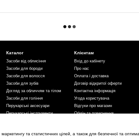
Каталог
Клієнтам
Засоби від облисіння
Вхід до кабінету
Засоби для бороди
Про нас
Засоби для волосся
Оплата і доставка
Засоби для зубів
Договір відкритої оферти
Догляд за обличчям та тілом
Контактна інформація
Засоби для гоління
Угода користувача
Перукарські аксесуари
Відгуки про магазин
Перукарські інструменти
Обмін та повернення
Косметика для жінок
Ми в соцмережах
 маркетингу та статистичних цілей, а також для безпечної та оптим