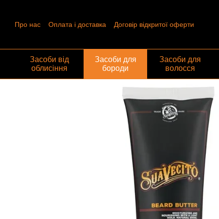
Перейти до основного контенту
Про нас
Оплата і доставка
Договір відкритої оферти
Контактна інформація
Угода користувача
Відгуки про ма
Обмін та повернення
Засоби від
Засоби для
Засоби для
облисіння
бороди
волосся