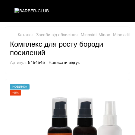
Каталог
Засоби від облисіння
Minoxidil Minox
Minoxidil M
Комплекс для росту бороди
посилений
Артикул:
5454545
Написати відгук
НОВИНКА
−5%