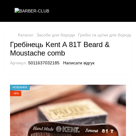
Каталог
Засоби для бороди
Гребні та щітки для бороди
Гребінець Kent A 81T Beard &
Moustache comb
Артикул:
5011637032185
Написати відгук
НОВИНКА
−9%