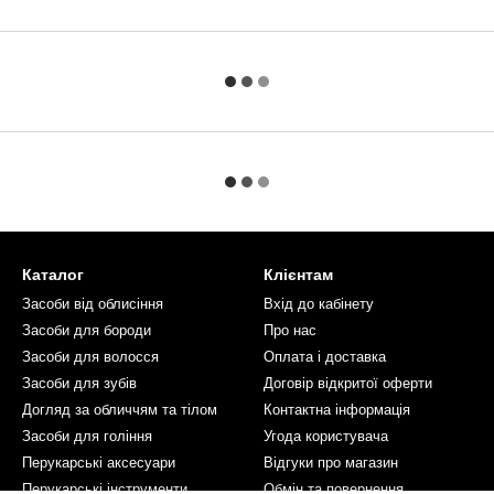
Каталог
Клієнтам
Засоби від облисіння
Вхід до кабінету
Засоби для бороди
Про нас
Засоби для волосся
Оплата і доставка
Засоби для зубів
Договір відкритої оферти
Догляд за обличчям та тілом
Контактна інформація
Засоби для гоління
Угода користувача
Перукарські аксесуари
Відгуки про магазин
Перукарські інструменти
Обмін та повернення