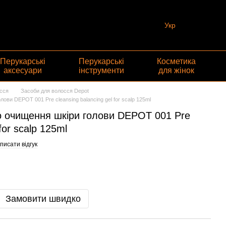
Укр
Перукарські
Перукарські
Косметика
аксесуари
інструменти
для жінок
сся
Засоби для волосся Depot
ови DEPOT 001 Pre cleansing balancing gel for scalp 125ml
о очищення шкіри голови DEPOT 001 Pre
for scalp 125ml
писати відгук
Замовити швидко