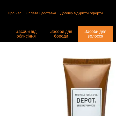
Перейти до основного контенту
Про нас
Оплата і доставка
Договір відкритої оферти
Контактна інформація
Угода користувача
Відгуки про ма
Обмін та повернення
Засоби від
Засоби для
Засоби для
облисіння
бороди
волосся