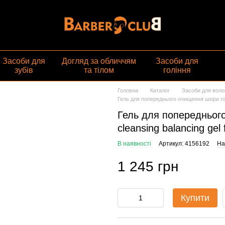
газин
Засоби для
Догляд за обличчям
Засоби для
зубів
та тілом
гоління
Головна
Каталог
Засоби для воло
Гель для попереднього очищення шкіри гол
Гель для попередньог
cleansing balancing gel 
В наявності
Артикул: 4156192
На
1 245 грн
Купити