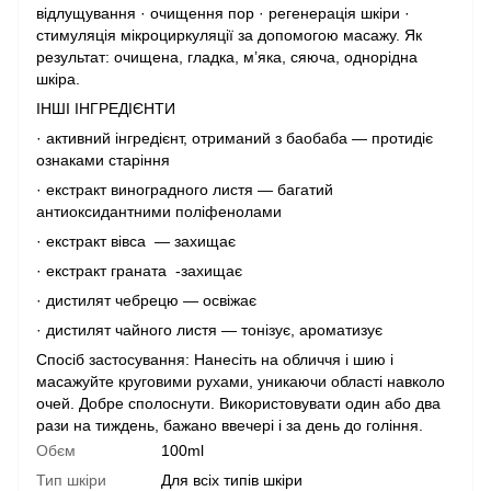
відлущування · очищення пор · регенерація шкіри ·
стимуляція мікроциркуляції за допомогою масажу. Як
результат: очищена, гладка, м’яка, сяюча, однорідна
шкіра.
ІНШІ ІНГРЕДІЄНТИ
· активний інгредієнт, отриманий з баобаба — протидіє
ознаками старіння
· екстракт виноградного листя — багатий
антиоксидантними поліфенолами
· екстракт вівса — захищає
· екстракт граната -захищає
· дистилят чебрецю — освіжає
· дистилят чайного листя — тонізує, ароматизує
Спосіб застосування: Нанесіть на обличчя і шию і
масажуйте круговими рухами, уникаючи області навколо
очей. Добре сполоснути. Використовувати один або два
рази на тиждень, бажано ввечері і за день до гоління.
Обєм
100ml
Тип шкіри
Для всіх типів шкіри