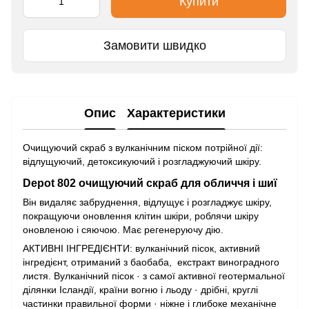
Купити
Замовити швидко
Опис
Характеристики
Очищуючий скраб з вулканічним піском потрійної дії:
відлущуючий, детоксикуючий і розгладжуючий шкіру.
Depot 802 очищуючий скраб для обличчя і шиї
Він видаляє забруднення, відлущує і розгладжує шкіру,
покращуючи оновлення клітин шкіри, роблячи шкіру
оновленою і сяючою. Має регенеруючу дію.
АКТИВНІ ІНГРЕДІЄНТИ: вулканічний пісок, активний
інгредієнт, отриманий з баобаба, екстракт виноградного
листя. Вулканічний пісок · з самої активної геотермальної
ділянки Ісландії, країни вогню і льоду · дрібні, круглі
частинки правильної форми · ніжне і глибоке механічне