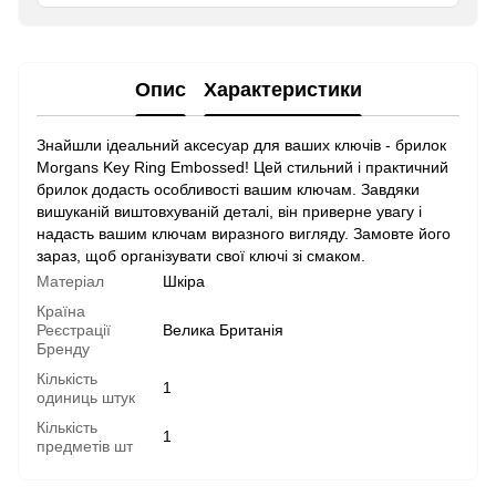
Опис
Характеристики
Знайшли ідеальний аксесуар для ваших ключів - брилок
Morgans Key Ring Embossed! Цей стильний і практичний
брилок додасть особливості вашим ключам. Завдяки
вишуканій виштовхуваній деталі, він приверне увагу і
надасть вашим ключам виразного вигляду. Замовте його
зараз, щоб організувати свої ключі зі смаком.
Матеріал
Шкіра
Країна
Реєстрації
Велика Британія
Бренду
Кількість
1
одиниць штук
Кількість
1
предметів шт