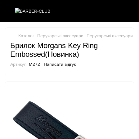
Каталог
Перукарські аксесуари
Перукарські аксесуари M
Брилок Morgans Key Ring
Embossed(Новинка)
Артикул:
M272
Написати відгук