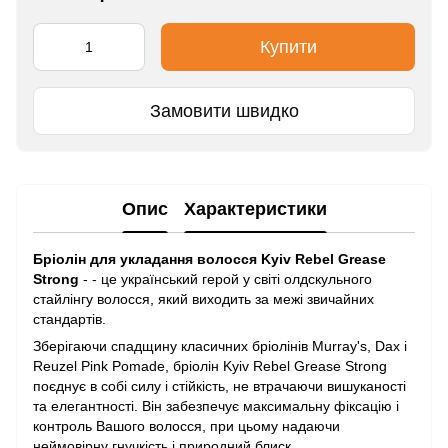
Купити
Замовити швидко
Опис
Характеристики
Бріолін для укладання волосся Kyiv Rebel Grease
Strong
- - це український герой у світі олдскульного
стайлінгу волосся, який виходить за межі звичайних
стандартів.
Зберігаючи спадщину класичних бріолінів Murray's, Dax і
Reuzel Pink Pomade, бріолін Kyiv Rebel Grease Strong
поєднує в собі силу і стійкість, не втрачаючи вишуканості
та елегантності. Він забезпечує максимальну фіксацію і
контроль Вашого волосся, при цьому надаючи
неймовірну гнучкість і природний блиск.