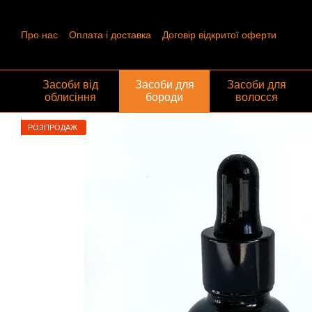
Перейти до основного контенту
Про нас
Оплата і доставка
Договір відкритої оферти
Контактна інформація
Угода користувача
Відгуки про ма
Обмін та повернення
Засоби від
Засоби для
Засоби для
облисіння
бороди
волосся
РОЗПРОДАЖ