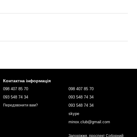
Контактна інформація
098 407 85 70
098 407 85 70
093 548 74 34
093 548 74 34
093 548 74 34
Передзвонити вам?
skype
minox.club@gmail.com
Запоріжжя, проспект Соборний