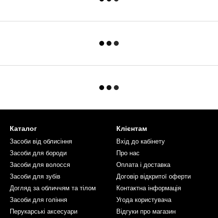
Каталог
Клієнтам
Засоби від облисіння
Вхід до кабінету
Засоби для бороди
Про нас
Засоби для волосся
Оплата і доставка
Засоби для зубів
Договір відкритої оферти
Догляд за обличчям та тілом
Контактна інформація
Засоби для гоління
Угода користувача
Перукарські аксесуари
Відгуки про магазин