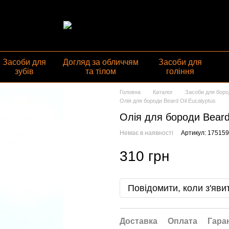
газин
Засоби для
Догляд за обличчям
Засоби для
зубів
та тілом
гоління
Головна
Каталог
Засоби для боро
Олія для бороди Beard Oil Eucalyptus
Олія для бороди Beard 
Немає в наявності
Артикул: 17515
310 грн
Повідомити, коли з'яви
Доставка
Оплата
Гара