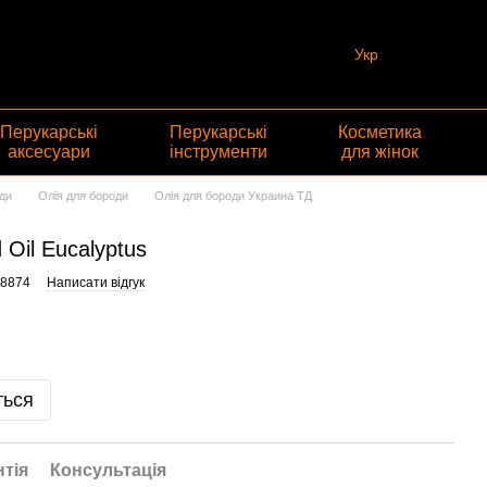
Укр
Перукарські
Перукарські
Косметика
аксесуари
інструменти
для жінок
ди
Олія для бороди
Олія для бороди Украина ТД
Oil Eucalyptus
98874
Написати відгук
ться
нтія
Консультація