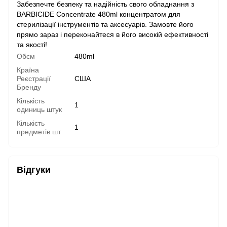
Забезпечте безпеку та надійність свого обладнання з
BARBICIDE Concentrate 480ml концентратом для
стерилізації інструментів та аксесуарів. Замовте його
прямо зараз і переконайтеся в його високій ефективності
та якості!
Обєм
480ml
Країна
Реєстрації
США
Бренду
Кількість
1
одиниць штук
Кількість
1
предметів шт
Відгуки