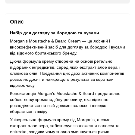
Опис
Набір для догляду за бородою та вусами
Morgan's Moustache & Beard Cream — це якісний і
високоефективний засіб для догляду за бородою і вусами
від відомого британського бренду.
Діюча формула крему створена на основі ретельно
підібраних інгредієнтів, серед яких екстракт алое вера і
оливкова олія. Поєднання цих двох активних компонентів
дозволяє досягти найкращого результат за короткий
відрізок часу.
Консистенція Morgan's Moustache & Beard представляє
собою легку кремоподібну речовину, яка відмінно
розподіляється по всій довжині волосся і швидко
вбирається в шкіру.
Універсальна формула крему від Morgan's, а саме
екстракт алое вера, забезпечує зволоження волосся та
епітелію, завдяки чому значно зменшується ризик