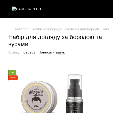
Каталог
Засоби для бороди
Бальзам для бороди
Набір 
Набір для догляду за бородою та
вусами
Артикул:
628289
Написати відгук
ХІТ
−7%