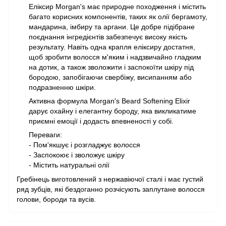
Еліксир Morgan's має природне походження і містить
багато корисних компонентів, таких як олії бергамоту,
мандарина, імбиру та аргани. Це добре підібране
поєднання інгредієнтів забезпечує високу якість
результату. Навіть одна крапля еліксиру достатня,
щоб зробити волосся м'яким і надзвичайно гладким
на дотик, а також зволожити і заспокоїти шкіру під
бородою, запобігаючи свербіжу, висипанням або
подразненню шкіри.
Активна формула Morgan's Beard Softening Elixir
дарує охайну і елегантну бороду, яка викликатиме
приємні емоції і додасть впевненості у собі.
Переваги:
- Пом'якшує і розгладжує волосся
- Заспокоює і зволожує шкіру
- Містить натуральні олії
Гребінець виготовлений з нержавіючої сталі і має густий
ряд зубців, які бездоганно розчісують заплутане волосся
голови, бороди та вусів.