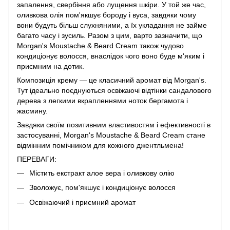
запалення, свербіння або лущення шкіри. У той же час,
оливкова олія пом'якшує бороду і вуса, завдяки чому
вони будуть більш слухняними, а їх укладання не займе
багато часу і зусиль. Разом з цим, варто зазначити, що
Morgan's Moustache & Beard Cream також чудово
кондиціонує волосся, внаслідок чого воно буде м'яким і
приємним на дотик.
Композиція крему — це класичний аромат від Morgan's.
Тут ідеально поєднуються освіжаючі відтінки сандалового
дерева з легкими вкрапленнями ноток бергамота і
жасмину.
Завдяки своїм позитивним властивостям і ефективності в
застосуванні, Morgan's Moustache & Beard Cream стане
відмінним помічником для кожного джентльмена!
ПЕРЕВАГИ:
Містить екстракт алое вера і оливкову олію
Зволожує, пом'якшує і кондиціонує волосся
Освіжаючий і приємний аромат