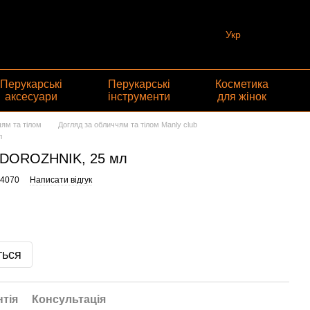
Укр
Перукарські
Перукарські
Косметика
аксесуари
інструменти
для жінок
чям та тілом
Догляд за обличчям та тілом Manly club
л
ODOROZHNIK, 25 мл
44070
Написати відгук
ться
нтія
Консультація