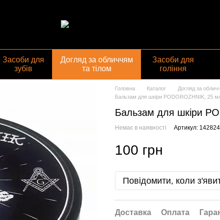
газин
Засоби для
Догляд за обличчям
Засоби для
зубів
та тілом
гоління
Головна
Каталог
Догляд за облич
Бальзам для шкіри PODOROZHNIK, 25 м
Бальзам для шкіри P
Немає в наявності
Артикул: 14282
100 грн
Повідомити, коли з'яви
Доставка
Оплата
Гара