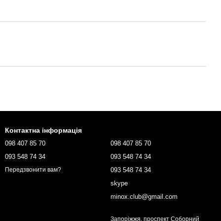
Контактна інформація
098 407 85 70
098 407 85 70
093 548 74 34
093 548 74 34
093 548 74 34
Передзвонити вам?
skype
minox.club@gmail.com
Запоріжжя, проспект Соборний