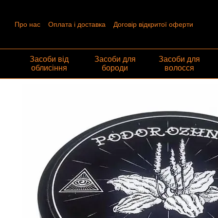
Перейти до основного контенту
Про нас
Оплата і доставка
Договір відкритої оферти
Контактна інформація
Угода користувача
Відгуки про ма
Обмін та повернення
Засоби від
Засоби для
Засоби для
облисіння
бороди
волосся