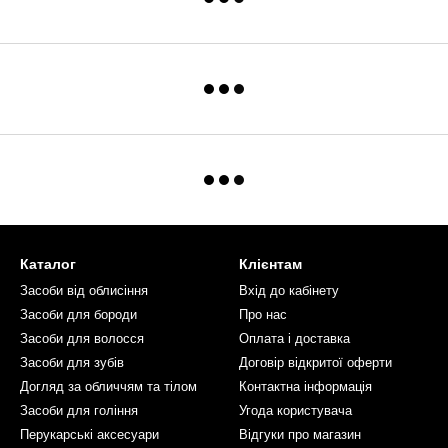
Каталог
Клієнтам
Засоби від облисіння
Вхід до кабінету
Засоби для бороди
Про нас
Засоби для волосся
Оплата і доставка
Засоби для зубів
Договір відкритої оферти
Догляд за обличчям та тілом
Контактна інформація
Засоби для гоління
Угода користувача
Перукарські аксесуари
Відгуки про магазин