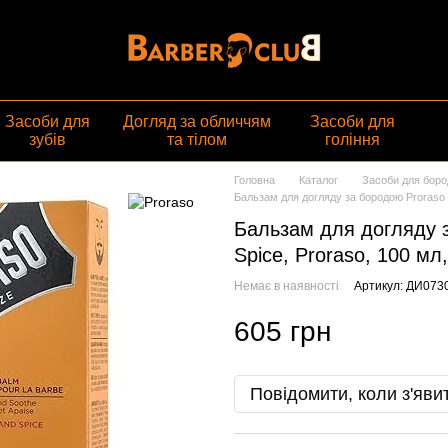
газин
Засоби для
Догляд за обличчям
Засоби для
зубів
та тілом
гоління
Головна
Каталог
Засоби для боро
Бальзам для догляду за бородою Proraso 
Бальзам для догляду 
Spice, Proraso, 100 мл
Немає в наявності
Артикул: ДИ073
605 грн
Повідомити, коли з'яви