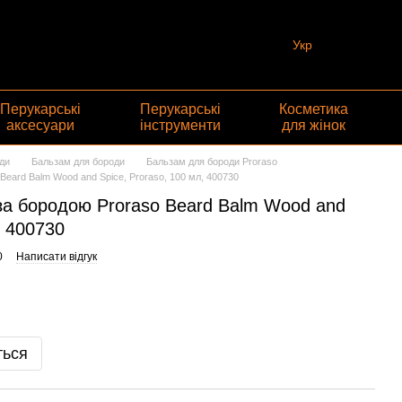
Укр
Перукарські
Перукарські
Косметика
аксесуари
інструменти
для жінок
ди
Бальзам для бороди
Бальзам для бороди Proraso
Beard Balm Wood and Spice, Proraso, 100 мл, 400730
за бородою Proraso Beard Balm Wood and
, 400730
0
Написати відгук
ться