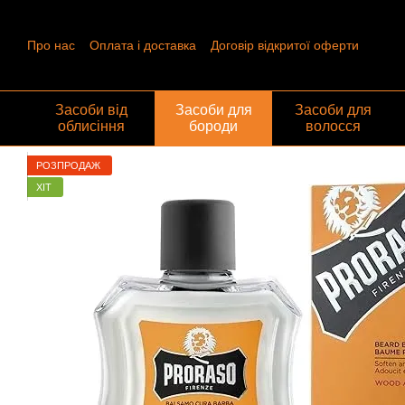
Перейти до основного контенту
Про нас
Оплата і доставка
Договір відкритої оферти
Контактна інформація
Угода користувача
Відгуки про ма
Обмін та повернення
Засоби від
Засоби для
Засоби для
облисіння
бороди
волосся
РОЗПРОДАЖ
ХІТ