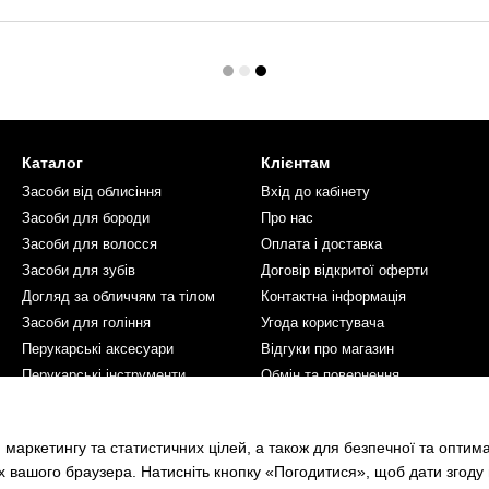
Каталог
Клієнтам
Засоби від облисіння
Вхід до кабінету
Засоби для бороди
Про нас
Засоби для волосся
Оплата і доставка
Засоби для зубів
Договір відкритої оферти
Догляд за обличчям та тілом
Контактна інформація
Засоби для гоління
Угода користувача
Перукарські аксесуари
Відгуки про магазин
Перукарські інструменти
Обмін та повернення
Косметика для жінок
Ми в соцмережах
 маркетингу та статистичних цілей, а також для безпечної та оптим
х вашого браузера. Натисніть кнопку «Погодитися», щоб дати згоду