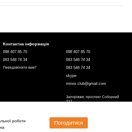
Контактна інформація
098 407 85 70
098 407 85 70
093 548 74 34
093 548 74 34
093 548 74 34
Передзвонити вам?
skype
minox.club@gmail.com
Запоріжжя, проспект Соборний
232
Мапа проїзду
альної роботи
Погодитися
 на