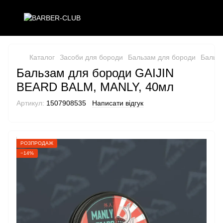
Каталог
Засоби для бороди
Бальзам для бороди
Бальза
Бальзам для бороди GAIJIN
BEARD BALM, MANLY, 40мл
Артикул:
1507908535
Написати відгук
РОЗПРОДАЖ
−14%