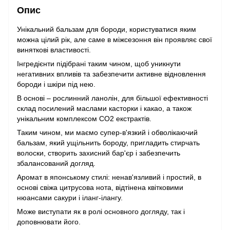
Опис
Унікальний бальзам для бороди, користуватися яким
можна цілий рік, але саме в міжсезоння він проявляє свої
виняткові властивості.
Інгредієнти підібрані таким чином, щоб уникнути
негативних впливів та забезпечити активне відновлення
бороди і шкіри під нею.
В основі – рослинний ланолін, для більшої ефективності
склад посилений маслами касторки і какао, а також
унікальним комплексом СО2 екстрактів.
Таким чином, ми маємо супер-в'язкий і обволікаючий
бальзам, який ущільнить бороду, пригладить стирчать
волоски, створить захисний бар'єр і забезпечить
збалансований догляд.
Аромат в японському стилі: ненав'язливий і простий, в
основі свіжа цитрусова нота, відтінена квітковими
нюансами сакури і іланг-ілангу.
Може виступати як в ролі основного догляду, так і
доповнювати його.