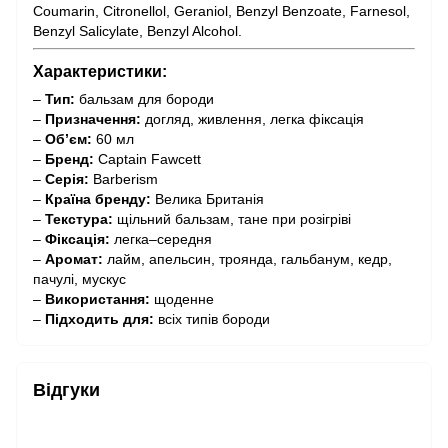
Coumarin, Citronellol, Geraniol, Benzyl Benzoate, Farnesol,
Benzyl Salicylate, Benzyl Alcohol.
Характеристики:
–
Тип:
бальзам для бороди
–
Призначення:
догляд, живлення, легка фіксація
–
Об’єм:
60 мл
–
Бренд:
Captain Fawcett
–
Серія:
Barberism
–
Країна бренду:
Велика Британія
–
Текстура:
щільний бальзам, тане при розігріві
–
Фіксація:
легка–середня
–
Аромат:
лайм, апельсин, троянда, гальбанум, кедр,
пачулі, мускус
–
Використання:
щоденне
–
Підходить для:
всіх типів бороди
Відгуки