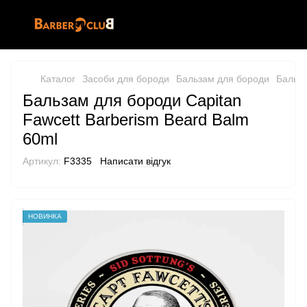
Каталог
Засоби для бороди
Бальзам для бороди
Бальза
Бальзам для бороди Capitan
Fawcett Barberism Beard Balm
60ml
Артикул:
F3335
Написати відгук
НОВИНКА