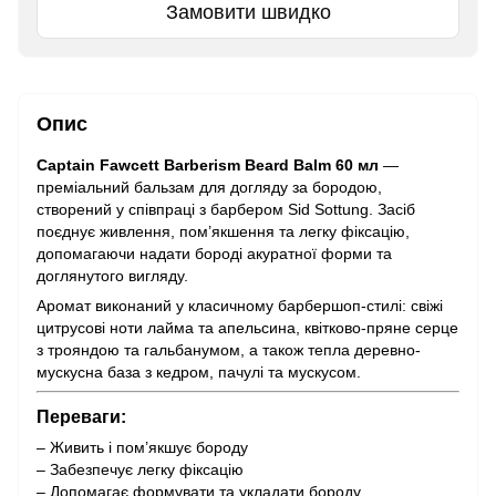
Замовити швидко
Опис
Captain Fawcett Barberism Beard Balm 60 мл
—
преміальний бальзам для догляду за бородою,
створений у співпраці з барбером Sid Sottung. Засіб
поєднує живлення, пом’якшення та легку фіксацію,
допомагаючи надати бороді акуратної форми та
доглянутого вигляду.
Аромат виконаний у класичному барбершоп-стилі: свіжі
цитрусові ноти лайма та апельсина, квітково-пряне серце
з трояндою та гальбанумом, а також тепла деревно-
мускусна база з кедром, пачулі та мускусом.
Переваги:
– Живить і пом’якшує бороду
– Забезпечує легку фіксацію
– Допомагає формувати та укладати бороду