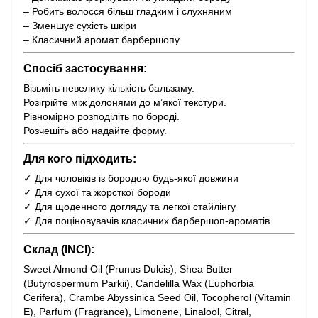
– Робить волосся більш гладким і слухняним
– Зменшує сухість шкіри
– Класичний аромат барбершопу
Спосіб застосування:
Візьміть невелику кількість бальзаму.
Розігрійте між долонями до м’якої текстури.
Рівномірно розподіліть по бороді.
Розчешіть або надайте форму.
Для кого підходить:
✓ Для чоловіків із бородою будь-якої довжини
✓ Для сухої та жорсткої бороди
✓ Для щоденного догляду та легкої стайлінгу
✓ Для поціновувачів класичних барбершоп-ароматів
Склад (INCI):
Sweet Almond Oil (Prunus Dulcis), Shea Butter
(Butyrospermum Parkii), Candelilla Wax (Euphorbia
Cerifera), Crambe Abyssinica Seed Oil, Tocopherol (Vitamin
E), Parfum (Fragrance), Limonene, Linalool, Citral,