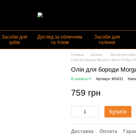
газин
Засоби для
Догляд за обличчям
Засоби для
зубів
та тілом
гоління
Головна
Каталог
Засоби для боро
Олія для бороди Morgan's Beard Oil Bay 
Олія для бороди Morga
В наявності
Артикул: M3431
Напи
759 грн
Купити
Доставка
Оплата
Гара