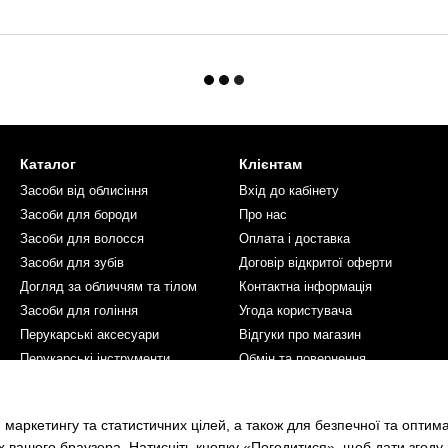
Каталог
Клієнтам
Засоби від облисіння
Вхід до кабінету
Засоби для бороди
Про нас
Засоби для волосся
Оплата і доставка
Засоби для зубів
Договір відкритої оферти
Догляд за обличчям та тілом
Контактна інформація
Засоби для гоління
Угода користувача
Перукарські аксесуари
Відгуки про магазин
Перукарські інструменти
Обмін та повернення
Косметика для жінок
Ми в соцмережах
 маркетингу та статистичних цілей, а також для безпечної та оптим
х вашого браузера. Натисніть кнопку «Погодитися», щоб дати згоду