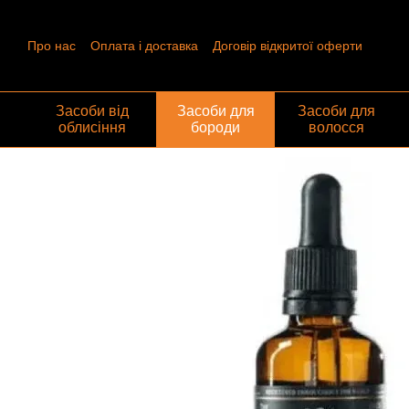
Перейти до основного контенту
Про нас
Оплата і доставка
Договір відкритої оферти
Контактна інформація
Угода користувача
Відгуки про ма
Обмін та повернення
Засоби від
Засоби для
Засоби для
облисіння
бороди
волосся