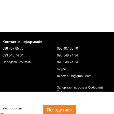
Контактна інформація
098 407 85 70
098 407 85 70
093 548 74 34
093 548 74 34
093 548 74 34
Передзвонити вам?
skype
minox.club@gmail.com
Запоріжжя, проспект Соборний
232
Мапа проїзду
альної роботи
Погодитися
 на