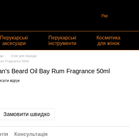
Укр
Перукарські
Перукарські
Косметика
аксесуари
інструменти
для жінок
ди
Олія для бороди
Rum Fragrance 50ml
n's Beard Oil Bay Rum Fragrance 50ml
сати відгук
Замовити швидко
нтія
Консультація